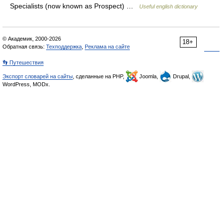
Specialists (now known as Prospect) …
Useful english dictionary
© Академик, 2000-2026
18+
Обратная связь:
Техподдержка
,
Реклама на сайте
👣 Путешествия
Экспорт словарей на сайты
, сделанные на PHP,
Joomla,
Drupal,
WordPress, MODx.